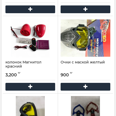
колонок Магнитол
Очки с маской желтый
красний
тг
тг
3,200
900