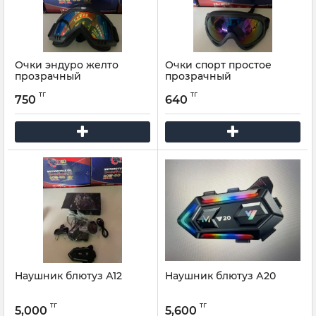
Очки эндуро желто
Очки спорт простое
прозрачный
прозрачный
тг
тг
750
640
Наушник блютуз А12
Наушник блютуз А20
тг
тг
5,000
5,600