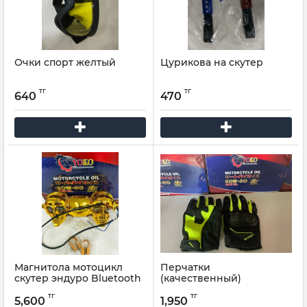
Очки спорт желтый
Цурикова на скутер
тг
тг
640
470
Магнитола мотоцикл
Перчатки
скутер эндуро Bluetooth
(качественный)
мотоцикл скутер эндуро
тг
тг
/2
5,600
1,950