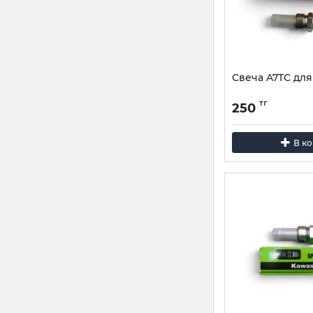
Свеча A7TC дл
тг
250
В к