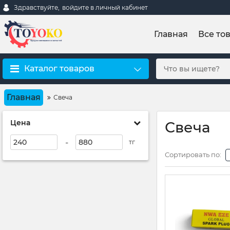
Здравствуйте,
войдите в личный кабинет
Главная
Все то
Каталог товаров
Главная
Свеча
Цена
Свеча
-
тг
Сортировать по: