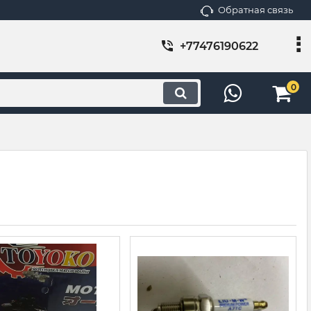
Обратная связь
+77476190622
0