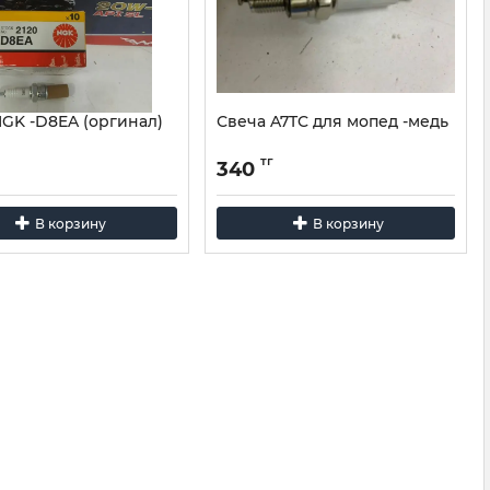
NGK -D8EA (оргинал)
Свеча A7TC для мопед -медь
тг
340
В корзину
В корзину