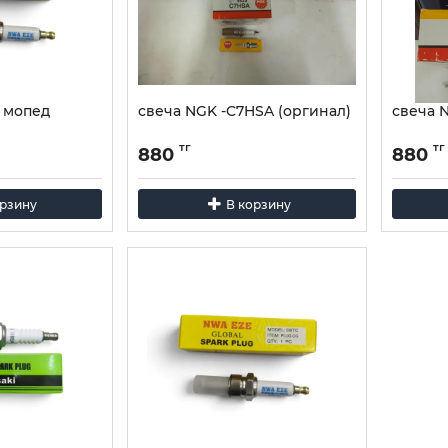
я мопед
свеча NGK -C7HSA (оргинал)
свеча 
тг
тг
880
880
орзину
В корзину