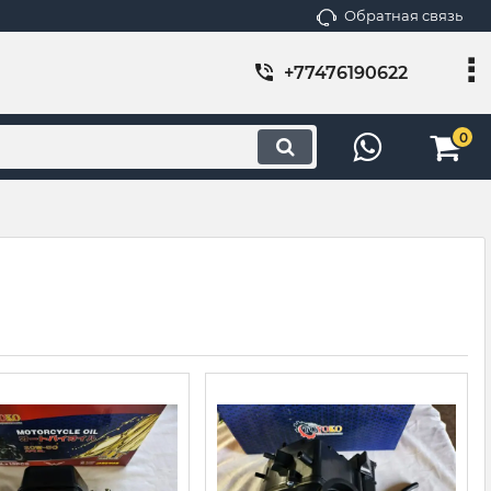
Обратная связь
+77476190622
0