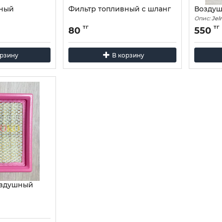
вный
Фильтр топливный с шланг
Воздуш
Опис:
Jel
тг
тг
80
550
орзину
В корзину
оздушный
aia M19, M23