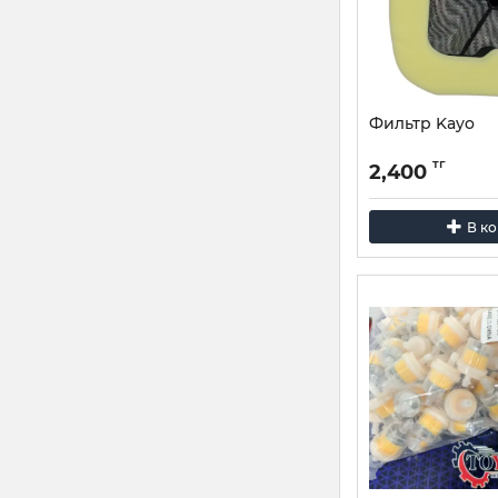
Фильтр Kayo
тг
2,400
В к