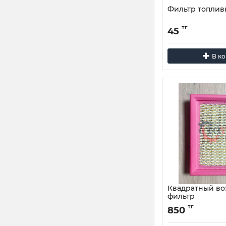
Фильтр топли
тг
45
В к
Квадратный в
фильтр
Опис:
Эндуро, Jelm
тг
850