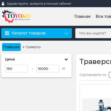
Здравствуйте,
войдите в личный кабинет
Главная
Все то
Каталог товаров
Главная
Траверсы
Цена
Траверс
-
тг
Сортировать по: