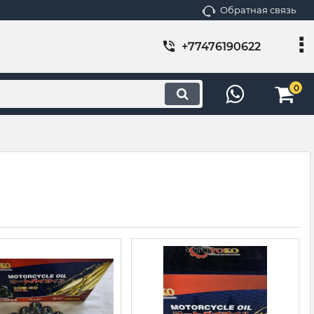
Обратная связь
+77476190622
0