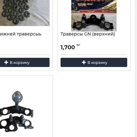
нижней траверсыь
Траверсы GN (верхний)
тг
1,700
В корзину
В корзину