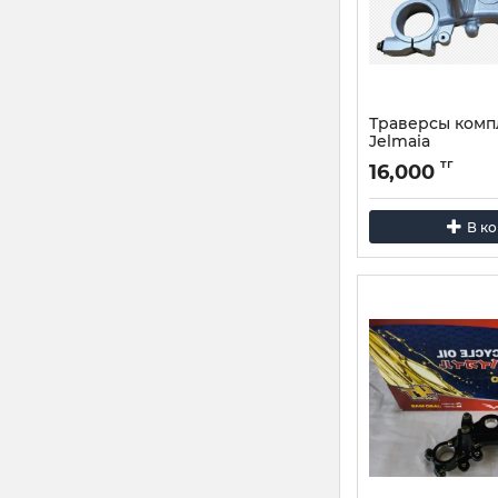
Траверсы комп
Jelmaia
тг
16,000
В к