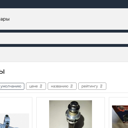
вары
ы
умолчанию
цене
названию
рейтингу