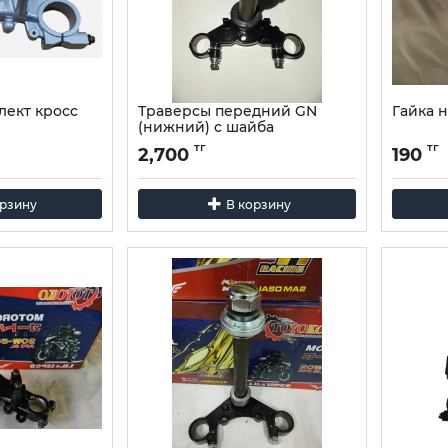
лект кросс
Траверсы передний GN
Гайка 
(нижний) с шайба
подшипника
тг
тг
2,700
190
орзину
В корзину