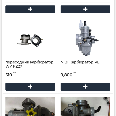
переходник карбюратор
NIBI Карбюратор PE
WY PZ27
тг
тг
510
9,800