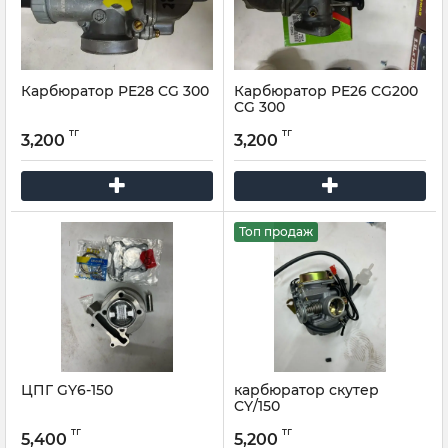
Карбюратор PE28 CG 300
Карбюратор PE26 CG200
CG 300
тг
тг
3,200
3,200
Топ продаж
ЦПГ GY6-150
карбюратор скутер
CY/150
тг
тг
5,400
5,200