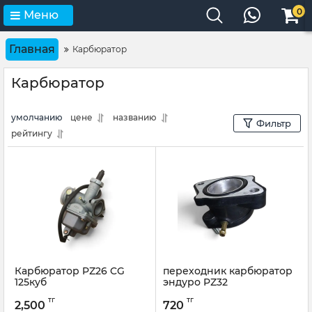
0
Меню
Главная
Карбюратор
Карбюратор
умолчанию
цене
названию
Фильтр
рейтингу
Карбюратор PZ26 CG
переходник карбюратор
125куб
эндуро PZ32
тг
тг
2,500
720