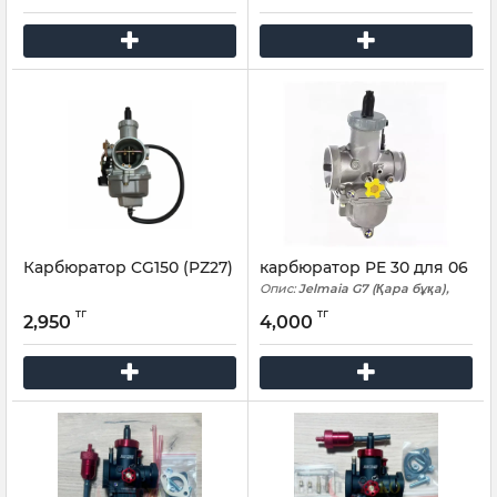
Карбюратор CG150 (PZ27)
карбюратор PE 30 для 06
Опис:
Jelmaia G7 (Қара бұқа),
Tekken
тг
тг
2,950
4,000