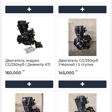
Двигатель эндуро
Двигатель CG/250куб
CG/250куб ( Диаметр 67)
(Чёрный ) 5 ступка
jelmaia M17,S8,T18
тг
тг
160,000
145,000