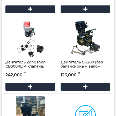
Двигатель Zongshen
Двигатель CG200 (без
CB300RL: 4 клапана,
балансирным валом)
балансировочный вал,
тг
тг
300сс, поршень 75мм,
242,000
126,000