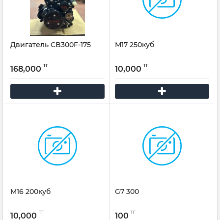
Двигатель CB300F-175
М17 250куб
тг
тг
168,000
10,000
М16 200куб
G7 300
тг
тг
10,000
100