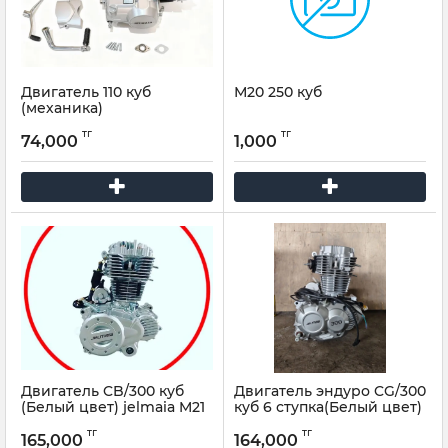
Двигатель 110 куб
М20 250 куб
(механика)
тг
тг
74,000
1,000
Двигатель CB/300 куб
Двигатель эндуро CG/300
(Белый цвет) jelmaia M21
куб 6 ступка(Белый цвет)
,M25,M23
jelmaia M21 ,M25,M23
тг
тг
165,000
164,000