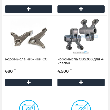
коромысла нижней CG
коромысла CBS300 для 4
клапан
тг
тг
680
4,500