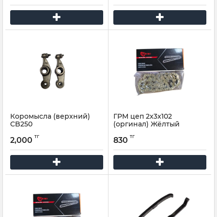
Коромысла (верхний)
ГРМ цеп 2x3x102
CB250
(оргинал) Жёлтый
тг
тг
2,000
830