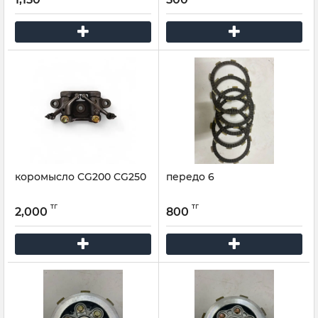
коромысло CG200 CG250
передо 6
тг
тг
2,000
800