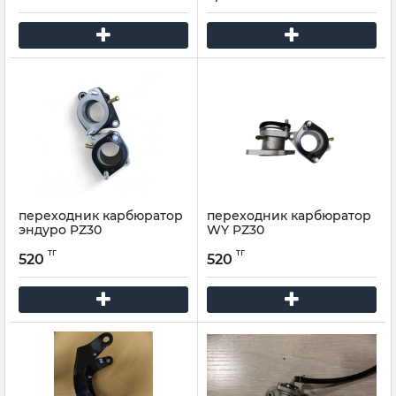
переходник карбюратор
переходник карбюратор
эндуро PZ30
WY PZ30
тг
тг
520
520