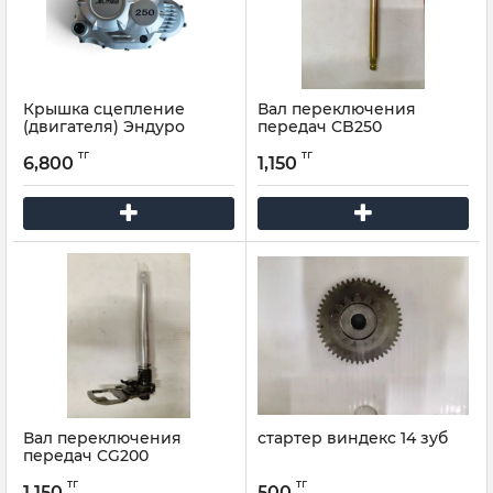
Крышка сцепление
Вал переключения
(двигателя) Эндуро
передач CB250
тг
тг
6,800
1,150
Вал переключения
стартер виндекс 14 зуб
передач CG200
тг
тг
1,150
500