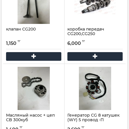
клапан СG200
коробка передач
СG200,CG250
тг
тг
1,150
6,000
Масляный насос + цеп
Генератор CG 8 катушек
CB 300куб
(WY) 5 провод -П
тг
тг