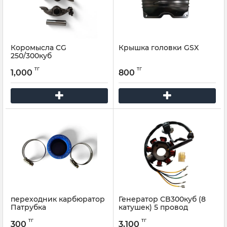
Коромысла CG
Крышка головки GSX
250/300куб
тг
тг
1,000
800
переходник карбюратор
Генератор CB300куб (8
Патрубка
катушек) 5 провод
тг
тг
300
3,100