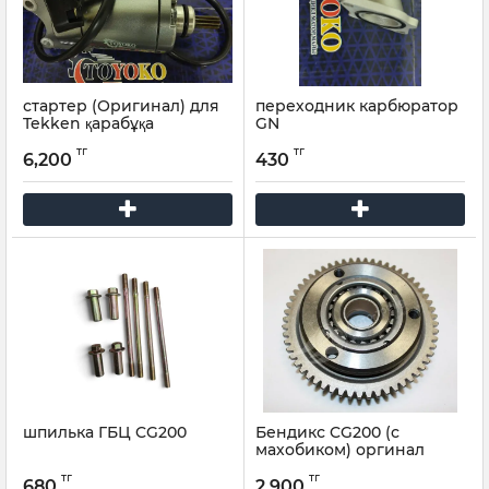
стартер (Оригинал) для
переходник карбюратор
Tekken қарабұқа
GN
JelmaiaG7
тг
тг
6,200
430
шпилька ГБЦ CG200
Бендикс CG200 (с
махобиком) оргинал
тг
тг
680
2,900