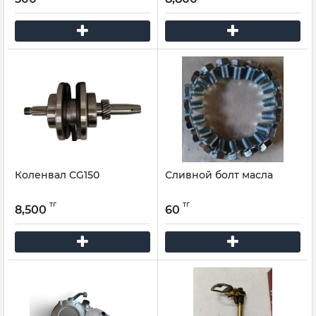
Коленвал CG150
Сливной болт масла
тг
тг
8,500
60