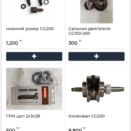
нижний рокер CG200
Сальник двигателя
CG150-200
тг
тг
1,200
300
ГРМ цеп 2x3x38
Коленвал CG200
тг
тг
500
8,800