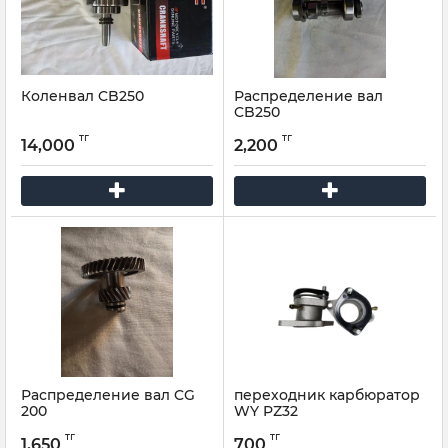
Коленвал CB250
Распределение вал
CB250
тг
тг
14,000
2,200
Распределение вал CG
переходник карбюратор
200
WY PZ32
тг
тг
1,650
700