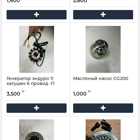
1,400
2,600
Генератор эндуро 11
Масляный насос CG200
катушек 6 провод -П
тг
тг
3,500
1,000