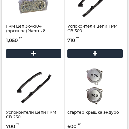
ГРМ цеп 3x4x104
Успокоители цепи ГРМ
(оргинал) Жёлтый
CB 300
тг
тг
1,050
710
Успокоители цепи ГРМ
стартер крышка эндуро
CB 250
тг
тг
700
600