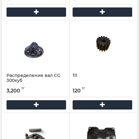
Распределение вал CG
111
300куб
тг
тг
3,200
120