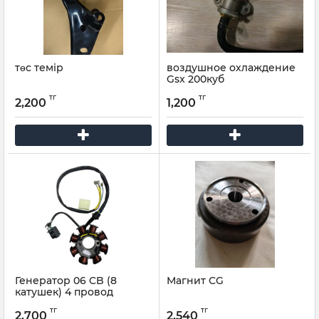
төс темір
воздушное охлаждение
Gsx 200куб
тг
тг
2,200
1,200
Генератор 06 CB (8
Магнит CG
катушек) 4 провод
тг
тг
2,700
2,540