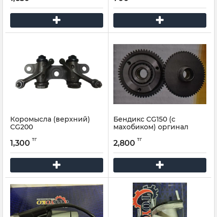
Коромысла (верхний)
Бендикс CG150 (с
CG200
махобиком) оргинал
тг
тг
1,300
2,800