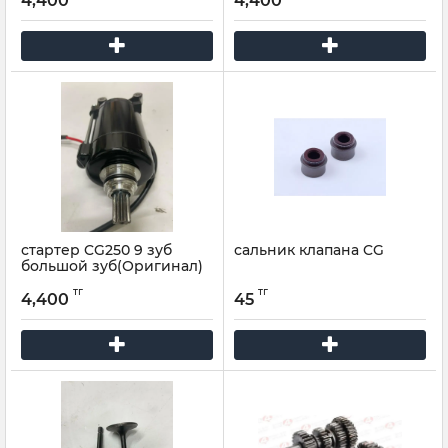
4,400
4,400
стартер CG250 9 зуб
сальник клапана CG
большой зуб(Оригинал)
тг
тг
4,400
45