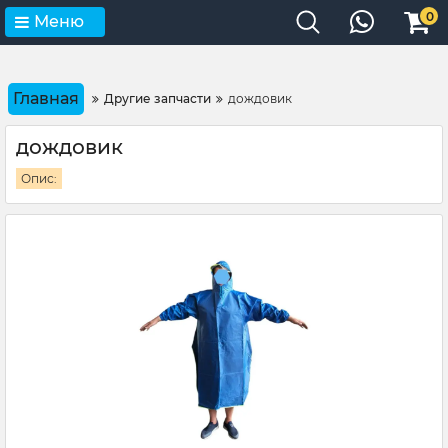
0
Меню
Главная
Другие запчасти
дождовик
дождовик
Опис: