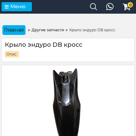
0
Меню
Главная
Другие запчасти
Крыло эндуро DB кросс
Крыло эндуро DB кросс
Опис: