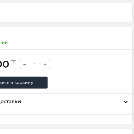
ичии
00
тг
−
+
вить в корзину
доставки