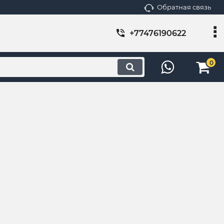
Обратная связь
+77476190622
0